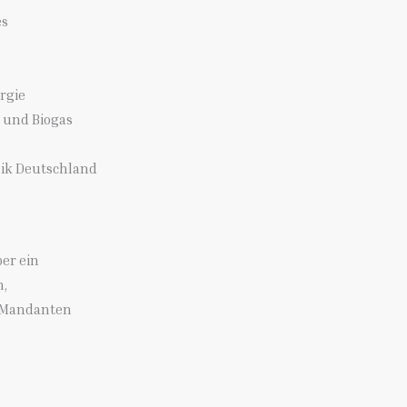
es
rgie
S und Biogas
ik Deutschland
er ein
n,
e Mandanten