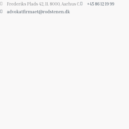
Gå
Frederiks Plads 42, 11. 8000, Aarhus C.
+45 86 12 19 99
til
advokatfirmaet@rodstenen.dk
indholdet