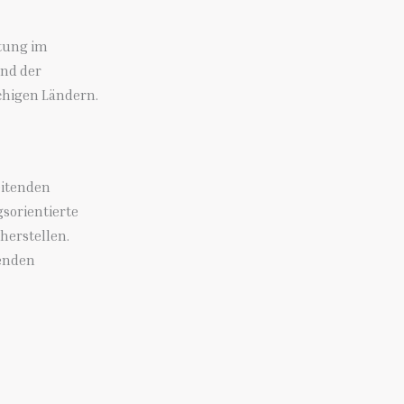
atung im
nd der
chigen Ländern.
eitenden
sorientierte
herstellen.
genden