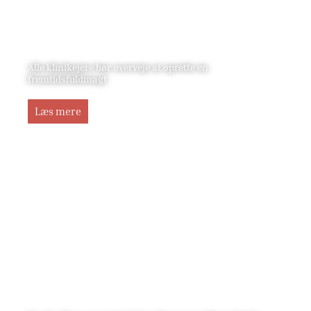
Alle klinikejere bør overveje at oprette en
fremtidsfuldmagt
Læs mere