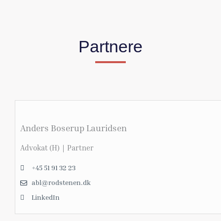
Partnere
Anders Boserup Lauridsen
Advokat (H)｜Partner
+45 51 91 32 23
abl@rodstenen.dk
LinkedIn