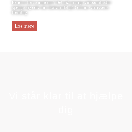
Hvad er force majeure? Det må mange virksomheder
spørge sig selv om i kølvandet på Corona-virussens
fremtog
Læs mere
Vi står klar til at hjælpe
dig