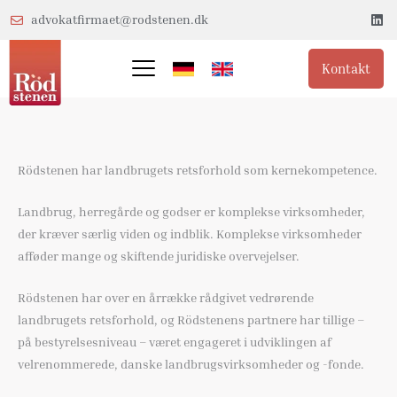
Gå
L
advokatfirmaet@rodstenen.dk
i
til
n
k
indholdet
e
Kontakt
d
i
n
Rödstenen har landbrugets retsforhold som kernekompetence.
Landbrug, herregårde og godser er komplekse virksomheder,
der kræver særlig viden og indblik. Komplekse virksomheder
afføder mange og skiftende juridiske overvejelser.
Rödstenen har over en årrække rådgivet vedrørende
landbrugets retsforhold, og Rödstenens partnere har tillige –
på bestyrelsesniveau – været engageret i udviklingen af
velrenommerede, danske landbrugsvirksomheder og -fonde.