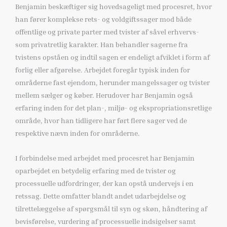
Benjamin beskæftiger sig hovedsageligt med procesret, hvor
han fører komplekse rets- og voldgiftssager mod både
offentlige og private parter med tvister af såvel erhvervs-
som privatretlig karakter. Han behandler sagerne fra
tvistens opståen og indtil sagen er endeligt afviklet i form af
forlig eller afgørelse. Arbejdet foregår typisk inden for
områderne fast ejendom, herunder mangelssager og tvister
mellem sælger og køber. Herudover har Benjamin også
erfaring inden for det plan-, miljø- og ekspropriationsretlige
område, hvor han tidligere har ført flere sager ved de
respektive nævn inden for områderne.
I forbindelse med arbejdet med procesret har Benjamin
oparbejdet en betydelig erfaring med de tvister og
processuelle udfordringer, der kan opstå undervejs i en
retssag. Dette omfatter blandt andet udarbejdelse og
tilrettelæggelse af spørgsmål til syn og skøn, håndtering af
bevisførelse, vurdering af processuelle indsigelser samt