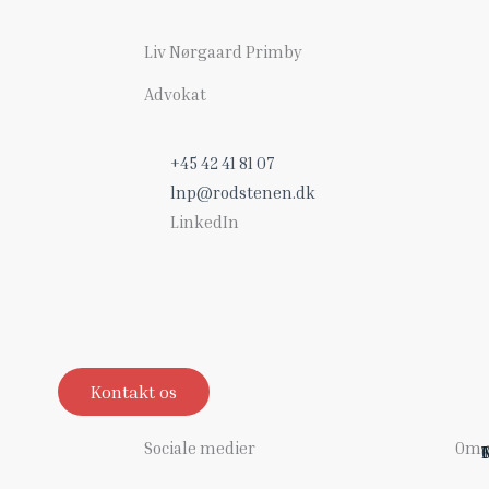
Liv Nørgaard Primby
Advokat
+45 42 41 81 07
lnp@rodstenen.dk
LinkedIn
Kontakt os
Sociale medier
Om 