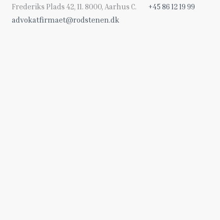
Gå
Frederiks Plads 42, 11. 8000, Aarhus C.
+45 86 12 19 99
til
advokatfirmaet@rodstenen.dk
indholdet