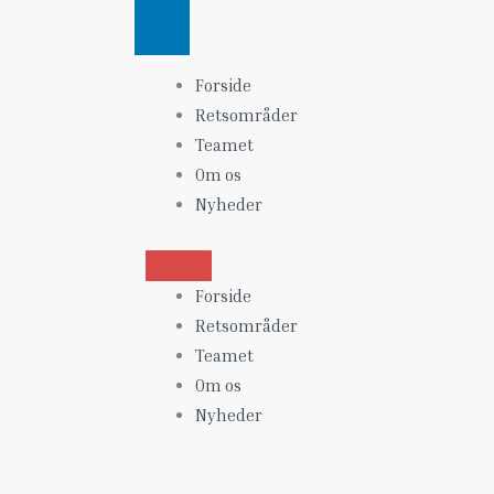
L
i
n
Forside
k
Retsområder
e
d
Teamet
i
Om os
n
Nyheder
Forside
Retsområder
Teamet
Om os
Nyheder