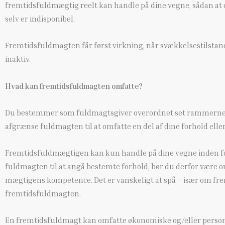
fremtidsfuldmægtig reelt kan handle på dine vegne, sådan at d
selv er indisponibel.
Fremtidsfuldmagten får først virkning, når svækkelsestilsta
inaktiv.
Hvad kan fremtidsfuldmagten omfatte?
Du bestemmer som fuldmagtsgiver overordnet set rammerne for
afgrænse fuldmagten til at omfatte en del af dine forhold elle
Fremtidsfuldmægtigen kan kun handle på dine vegne inden fo
fuldmagten til at angå bestemte forhold, bør du derfor være 
mægtigens kompetence. Det er vanskeligt at spå – især om frem
fremtidsfuldmagten.
En fremtidsfuldmagt kan omfatte økonomiske og/eller personlige