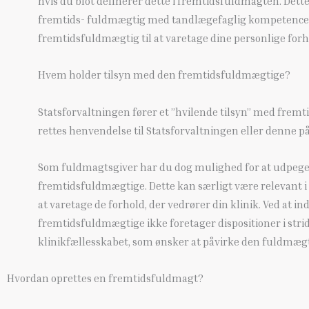
hvis du blot definerer dette i fremtidsfuldmagten. Dett
fremtids- fuldmægtig med tandlægefaglig kompetence ti
fremtidsfuldmægtig til at varetage dine personlige forho
Hvem holder tilsyn med den fremtidsfuldmægtige?
Statsforvaltningen fører et ”hvilende tilsyn” med fremt
rettes henvendelse til Statsforvaltningen eller denne p
Som fuldmagtsgiver har du dog mulighed for at udpege é
fremtidsfuldmægtige. Dette kan særligt være relevant i
at varetage de forhold, der vedrører din klinik. Ved at i
fremtidsfuldmægtige ikke foretager dispositioner i str
klinikfællesskabet, som ønsker at påvirke den fuldmægti
Hvordan oprettes en fremtidsfuldmagt?