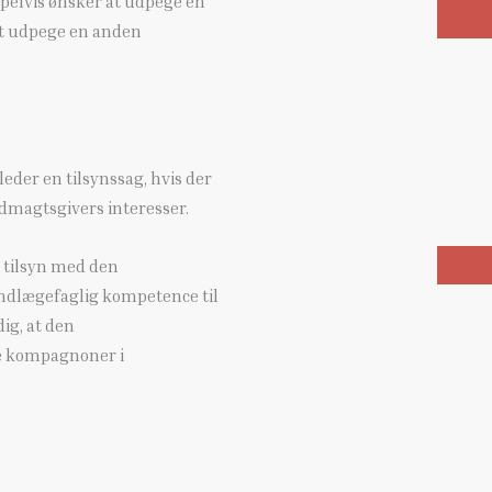
mpelvis ønsker at udpege en
at udpege en anden
eder en tilsynssag, hvis der
ldmagtsgivers interesser.
t tilsyn med den
andlægefaglig kompetence til
ig, at den
ge kompagnoner i