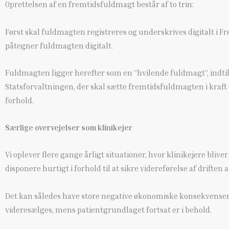
Oprettelsen af en fremtidsfuldmagt består af to trin:
Først skal fuldmagten registreres og underskrives digitalt i
påtegner fuldmagten digitalt.
Fuldmagten ligger herefter som en ”hvilende fuldmagt”, indtil d
Statsforvaltningen, der skal sætte fremtidsfuldmagten i kraft 
forhold.
Særlige overvejelser som klinikejer
Vi oplever flere gange årligt situationer, hvor klinikejere bliv
disponere hurtigt i forhold til at sikre videreførelse af driften
Det kan således have store negative økonomiske konsekvenser fo
videresælges, mens patientgrundlaget fortsat er i behold.