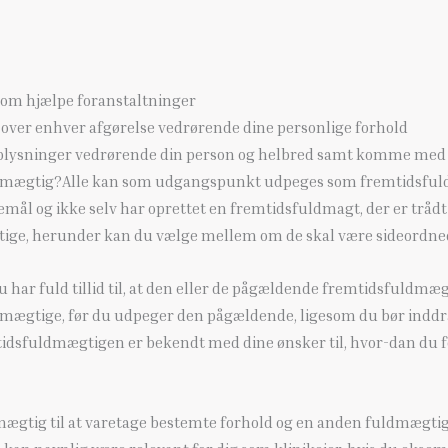
m hjælpe foranstaltninger
over enhver afgørelse vedrørende dine personlige forhold
e oplysninger vedrørende din person og helbred samt komme med
dmægtig?Alle kan som udgangspunkt udpeges som fremtidsfuld
ål og ikke selv har oprettet en fremtidsfuldmagt, der er trådt i
tige, herunder kan du vælge mellem om de skal være sideordned
har fuld tillid til, at den eller de pågældende fremtidsfuldmæg
- mægtige, før du udpeger den pågældende, ligesom du bør inddr
fremtidsfuldmægtigen er bekendt med dine ønsker til, hvor-dan du
ægtig til at varetage bestemte forhold og en anden fuldmægtig t