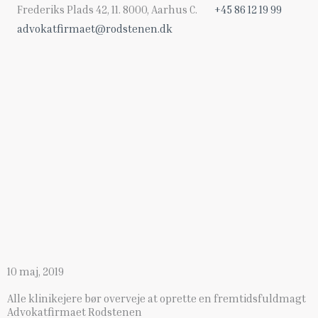
Gå
Frederiks Plads 42, 11. 8000, Aarhus C.
+45 86 12 19 99
til
advokatfirmaet@rodstenen.dk
indholdet
10 maj, 2019
Alle klinikejere bør overveje at oprette en fremtidsfuldmagt
Advokatfirmaet Rodstenen