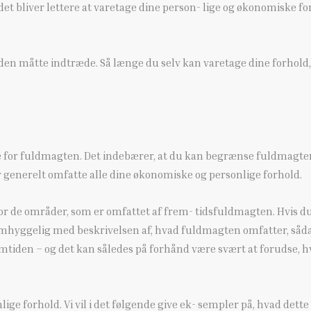
et bliver lettere at varetage dine person- lige og økonomiske for
nden måtte indtræde. Så længe du selv kan varetage dine forhol
 fuldmagten. Det indebærer, at du kan begrænse fuldmagten til
r generelt omfatte alle dine økonomiske og personlige forhold.
r de områder, som er omfattet af frem- tidsfuldmagten. Hvis d
omhyggelig med beskrivelsen af, hvad fuldmagten omfatter, sådan
tiden – og det kan således på forhånd være svært at forudse, 
 forhold. Vi vil i det følgende give ek- sempler på, hvad dette