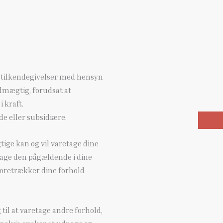
 tilkendegivelser med hensyn
mægtig, forudsat at
 kraft.
e eller subsidiære.
tige kan og vil varetage dine
age den pågældende i dine
 foretrækker dine forhold
il at varetage andre forhold,