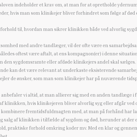
sloven indeholder et krav om, at man for at opretholde ydernumm
der, hvis man som klinikejer bliver forhindret som følge af død 
i forhold til, hvordan man sikrer klinikken både ved alvorlig syg
rksomhed med andre tandlæger, vil der ofte være en samarbejdsaft
 således oftest være aftalt, at ens kompagnon(er) i denne situation 
n den sygdomsramte eller afdøde klinikejers andel skal sælges.
arende kan det være relevant at underkaste eksisterende samarbe
fspejler de ønsker, som man som klinikejer har på nuværende tids
anbefaler vi altid, at man allierer sig med en anden tandlæge i 
af klinikken, hvis klinikejeren bliver alvorlig syg eller afgår ve
t kombinere fremtidsfuldmagten med, at man på forhånd har lav
og salg af klinikken i tilfælde af sygdom og død, herunder at der 
hold, praktiske forhold omkring koder mv. Med en klar og genn
bet.