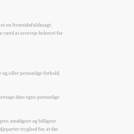
ettet en fremtidsfuldmagt.
e værd at overveje behovet for
 og/eller personlige forhold,
 varetage dine egne personlige
re, smidigere og billigere
jeparter tryghed for, at din