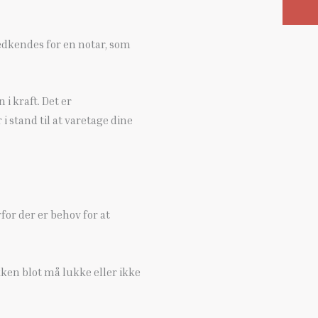
edkendes for en notar, som
i kraft. Det er
 stand til at varetage dine
rfor der er behov for at
ken blot må lukke eller ikke