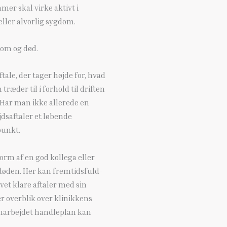
er skal virke aktivt i
eller alvorlig sygdom.
dom og død.
ale, der tager højde for, hvad
træder til i forhold til driften
 Har man ikke allerede en
jdsaftaler et løbende
punkt.
form af en god kollega eller
d døden. Her kan fremtidsfuld-
et klare aftaler med sin
er overblik over klinikkens
emarbejdet handleplan kan