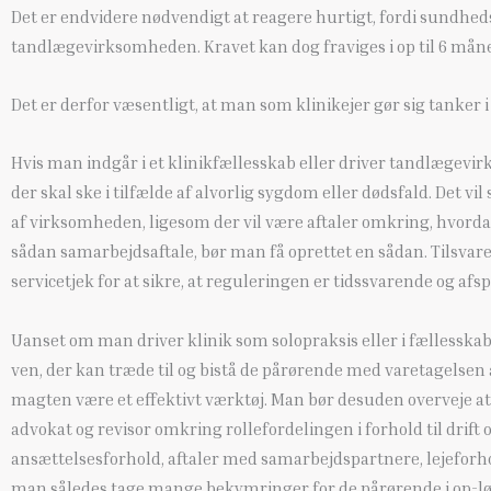
Det er endvidere nødvendigt at reagere hurtigt, fordi sundhed
tandlægevirksomheden. Kravet kan dog fraviges i op til 6 måne
Det er derfor væsentligt, at man som klinikejer gør sig tanker 
Hvis man indgår i et klinikfællesskab eller driver tandlægevi
der skal ske i tilfælde af alvorlig sygdom eller dødsfald. Det vil
af virksomheden, ligesom der vil være aftaler omkring, hvorda
sådan samarbejdsaftale, bør man få oprettet en sådan. Tilsv
servicetjek for at sikre, at reguleringen er tidssvarende og a
Uanset om man driver klinik som solopraksis eller i fællesskab 
ven, der kan træde til og bistå de pårørende med varetagelsen 
magten være et effektivt værktøj. Man bør desuden overveje a
advokat og revisor omkring rollefordelingen i forhold til drift 
ansættelsesforhold, aftaler med samarbejdspartnere, lejefor
man således tage mange bekymringer for de pårørende i op-lø