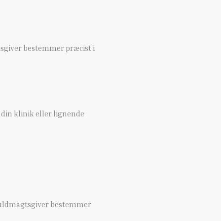
tsgiver bestemmer præcist i
in klinik eller lignende
m fuldmagtsgiver bestemmer