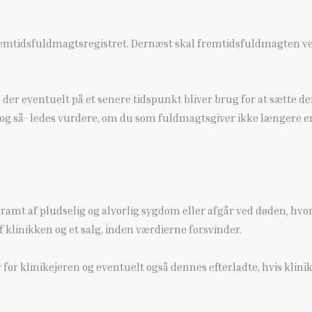
 Fremtidsfuldmagtsregistret. Dernæst skal fremtidsfuldmagten v
er eventuelt på et senere tidspunkt bliver brug for at sætte den 
og så- ledes vurdere, om du som fuldmagtsgiver ikke længere er i
er ramt af pludselig og alvorlig sygdom eller afgår ved døden, hvo
 af klinikken og et salg, inden værdierne forsvinder.
r klinikejeren og eventuelt også dennes efterladte, hvis klinik