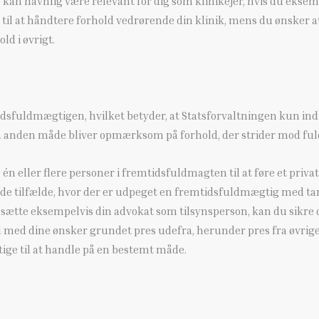
e kan navnlig være relevant for dig som klinikejer, hvis du ekse
l at håndtere forhold vedrørende din klinik, mens du ønsker 
ld i øvrigt.
idsfuldmægtigen, hvilket betyder, at Statsforvaltningen kun indl
å anden måde bliver opmærksom på forhold, der strider mod fu
n eller flere personer i fremtidsfuldmagten til at føre et priva
 de tilfælde, hvor der er udpeget en fremtidsfuldmægtig med t
ndsætte eksempelvis din advokat som tilsynsperson, kan du sikre d
id med dine ønsker grundet pres udefra, herunder pres fra øvri
ge til at handle på en bestemt måde.