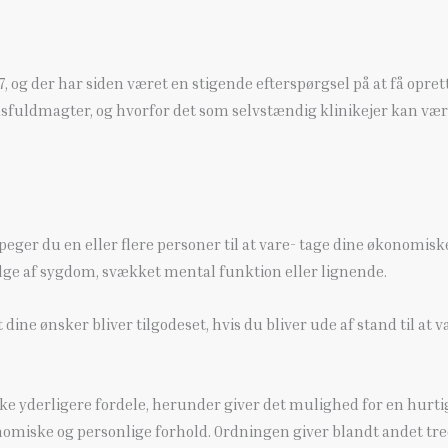
, og der har siden været en stigende efterspørgsel på at få opr
dsfuldmagter, og hvorfor det som selvstændig klinikejer kan vær
er du en eller flere personer til at vare- tage dine økonomiske
følge af sygdom, svækket mental funktion eller lignende.
 dine ønsker bliver tilgodeset, hvis du bliver ude af stand til at
 yderligere fordele, herunder giver det mulighed for en hurtige
onomiske og personlige forhold. Ordningen giver blandt andet tred