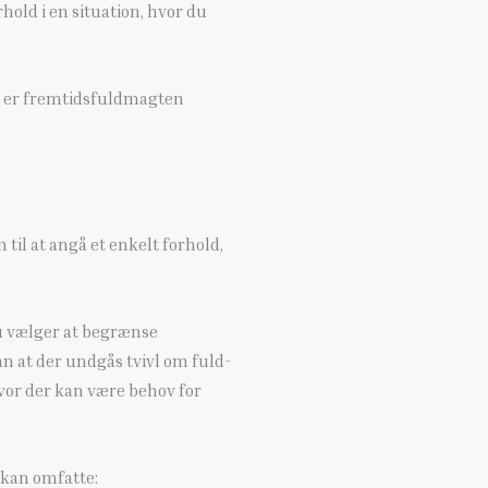
hold i en situation, hvor du
d, er fremtidsfuldmagten
 at angå et enkelt forhold,
u vælger at begrænse
 at der undgås tvivl om fuld-
hvor der kan være behov for
 kan omfatte: